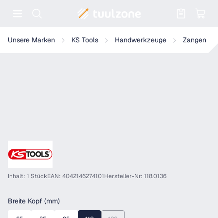
Warenkorb enthält 0 Positionen. Der
KS Tools Bolzenschneider mit Rohrgriff
Unsere Marken
KS Tools
Handwerkzeuge
Zangen
Inhalt: 1 Stück
EAN: 4042146274101
Hersteller-Nr: 118.0136
auswählen
Breite Kopf (mm)