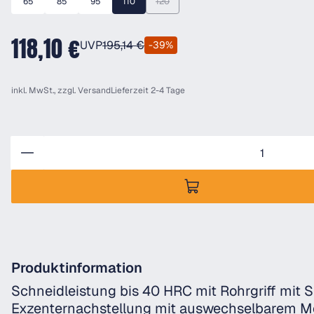
65
85
95
110
120
(Diese Option ist zurzeit nicht verfügbar.)
118,10 €
UVP
195,14 €
-39%
inkl. MwSt., zzgl.
Versand
Lieferzeit 2-4 Tage
Anzahl
Produktinformation
Schneidleistung bis 40 HRC mit Rohrgriff mit 
Exzenternachstellung mit auswechselbarem 