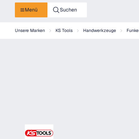
Menü
Suchen
KS Tools BRONZEplus Maurermeißel
Unsere Marken
KS Tools
Handwerkzeuge
Funke