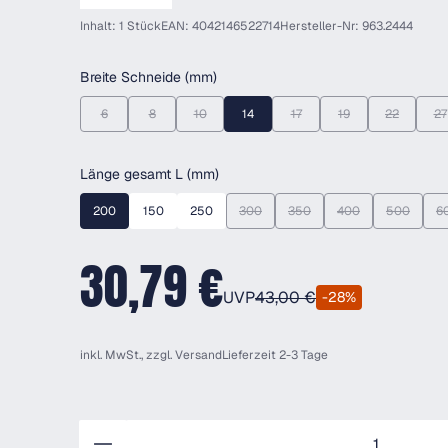
Inhalt: 1 Stück
EAN: 4042146522714
Hersteller-Nr: 963.2444
auswählen
Breite Schneide (mm)
6
8
10
14
17
19
22
27
(Diese Option ist zurzeit nicht verfügbar.)
(Diese Option ist zurzeit nicht verfügbar.)
(Diese Option ist zurzeit nicht verfügbar.)
(Diese Option ist zurzeit nicht 
(Diese Option ist zurz
(Diese Optio
(D
auswählen
Länge gesamt L (mm)
200
150
250
300
350
400
500
6
(Diese Option ist zurzeit nicht verfügbar.
(Diese Option ist zurzeit nicht
(Diese Option ist zur
(Diese Opt
30,79 €
UVP
43,00 €
-28%
inkl. MwSt., zzgl.
Versand
Lieferzeit 2-3 Tage
Anzahl