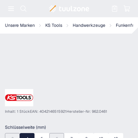
Warenkorb enthält 0 Positionen. Der
KS Tools BERYLLIUMplus Innensechskant-Winkelstiftschlüssel, lan
Unsere Marken
KS Tools
Handwerkzeuge
Funkenfre
Inhalt: 1 Stück
EAN: 4042146515921
Hersteller-Nr: 962.0461
auswählen
Schlüsselweite (mm)