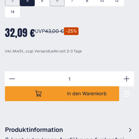
3
4
5
6
7
8
10
12
(Diese Option ist zurzeit nicht verfügbar.)
(Diese Option ist zurzeit nicht verfügbar.)
14
32,09 €
UVP
43,00 €
-25%
inkl. MwSt., zzgl.
Versand
Lieferzeit 2-3 Tage
Anzahl
In den Warenkorb
Produktinformation