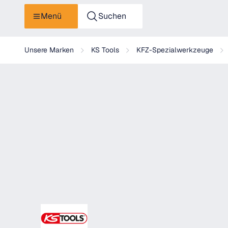
Menü
Suchen
KS Tools Aluminium-Dichtungen für Ölablassschrauben, 25er
Unsere Marken
KS Tools
KFZ-Spezialwerkzeuge