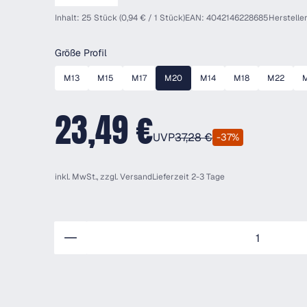
Inhalt: 25 Stück (0,94 € / 1 Stück)
EAN: 4042146228685
Herstelle
auswählen
Größe Profil
M13
M15
M17
M20
M14
M18
M22
23,49 €
UVP
37,28 €
-37%
inkl. MwSt., zzgl.
Versand
Lieferzeit 2-3 Tage
Anzahl