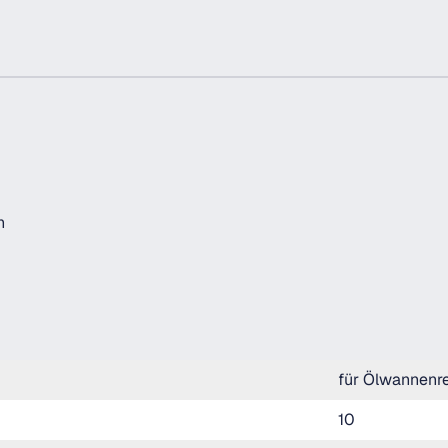
n
für Ölwannenr
10