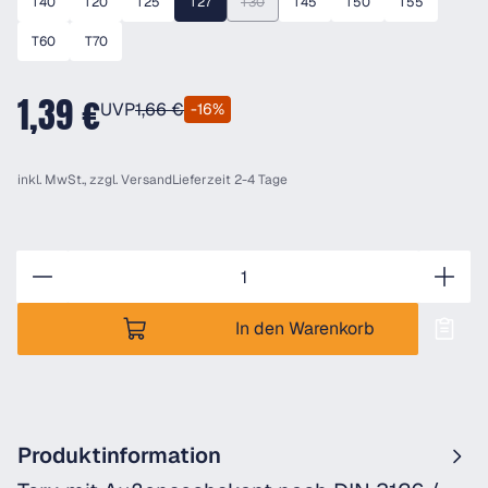
T40
T20
T25
T27
T30
T45
T50
T55
(Diese Option ist zurzeit nicht verfügbar.)
T60
T70
1,39 €
UVP
1,66 €
-16%
inkl. MwSt., zzgl.
Versand
Lieferzeit 2-4 Tage
Anzahl
In den Warenkorb
Produktinformation