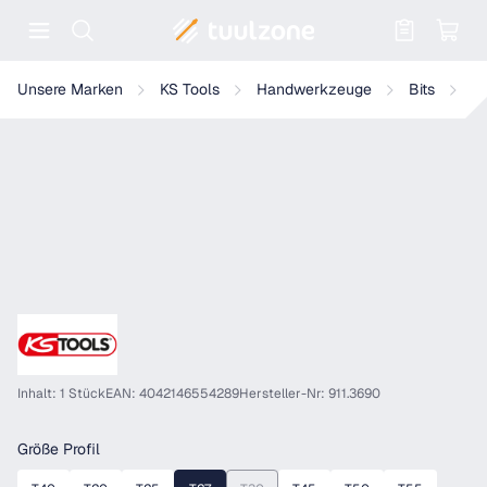
Warenkorb enthält 0 Positionen. Der
KS Tools 5/16" Bit
Unsere Marken
KS Tools
Handwerkzeuge
Bits
5/
Inhalt: 1 Stück
EAN: 4042146554289
Hersteller-Nr: 911.3690
auswählen
Größe Profil