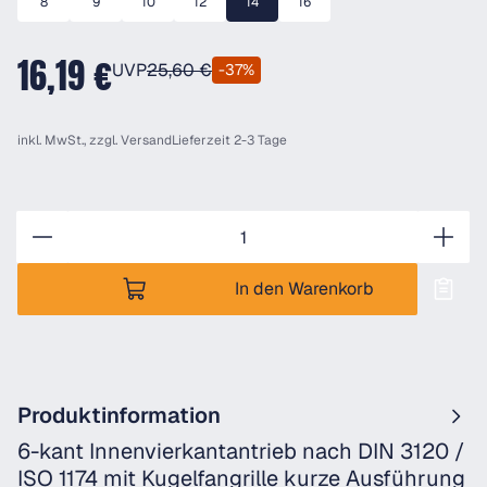
8
9
10
12
14
16
16,19 €
UVP
25,60 €
-37%
inkl. MwSt., zzgl.
Versand
Lieferzeit 2-3 Tage
Anzahl
In den Warenkorb
Produktinformation
6-kant Innenvierkantantrieb nach DIN 3120 /
ISO 1174 mit Kugelfangrille kurze Ausführung