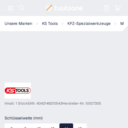
Warenkorb enthält 0 Positionen. Der
KS Tools 3/8" Glühkerzen-Gelenknüsse, kurz, 75mm
Unsere Marken
KS Tools
KFZ-Spezialwerkzeuge
Mot
Inhalt: 1 Stück
EAN: 4042146210543
Hersteller-Nr: 500.7305
auswählen
Schlüsselweite (mm)