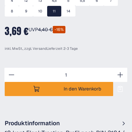
4
12
13
4,5
5
5,5
6
7
8
9
10
11
14
3,69 €
UVP
4,40 €
-16%
inkl. MwSt., zzgl.
Versand
Lieferzeit 2-3 Tage
Anzahl
In den Warenkorb
Produktinformation