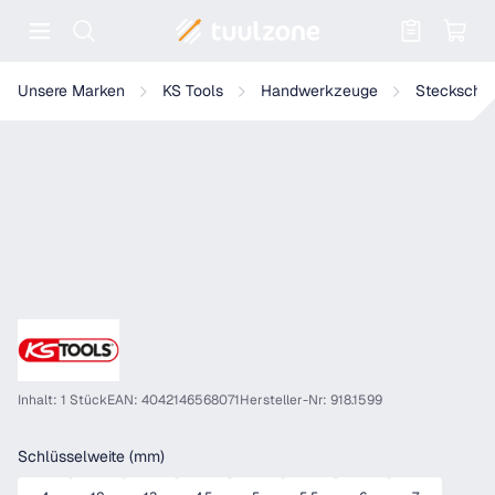
Warenkorb enthält 0 Positionen. Der
KS Tools 1/4" CHROMEplus 12-kant-Stecknuss, lang
Unsere Marken
KS Tools
Handwerkzeuge
Steckschlü
Inhalt: 1 Stück
EAN: 4042146568071
Hersteller-Nr: 918.1599
auswählen
Schlüsselweite (mm)