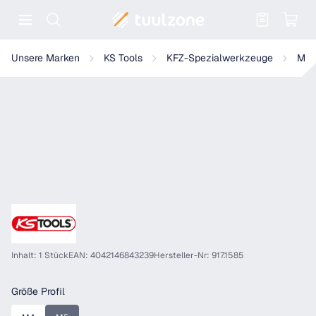
Warenkorb enthält 0 Positionen. Der
KS Tools 1/4" Bit-Stecknuss für RIBE®-Schrauben, Länge 37 mm
Unsere Marken
KS Tools
KFZ-Spezialwerkzeuge
Mot
Inhalt: 1 Stück
EAN: 4042146843239
Hersteller-Nr: 917.1585
auswählen
Größe Profil