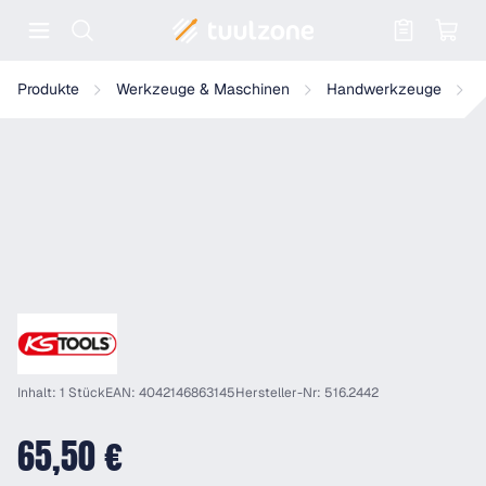
Warenkorb enthält 0 Positionen. Der
KS Tools 1/2" ERGOTORQUE®precision Ratschen-Drehmomentschlü
Produkte
Werkzeuge & Maschinen
Handwerkzeuge
Inhalt: 1 Stück
EAN: 4042146863145
Hersteller-Nr: 516.2442
65,50 €